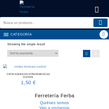
Saltar
al
contenido
CATEGORÍA
Showing the single result
CINTA ADHESIVA ATRAPAMOSCAS
CUCHOL
1,50
€
Ferretería Ferba
Quiénes somos
Ven a visitarnos