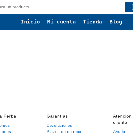
Inicio
Mi cuenta
Tienda
Blog
rent
ce
95 €.
ía Ferba
Garantías
Atención 
cliente
somos
Devoluciones
tarnos
Plazos de entrega
Ayuda