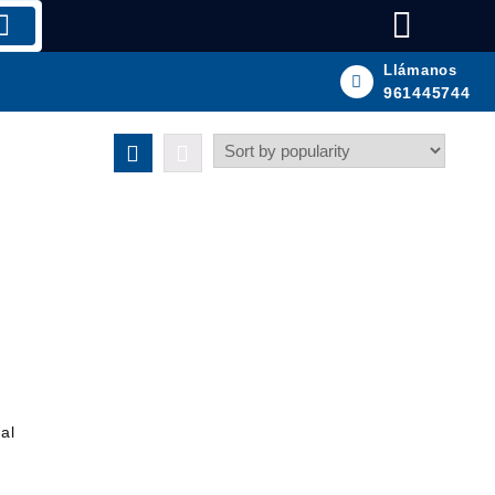
Llámanos
961445744
al