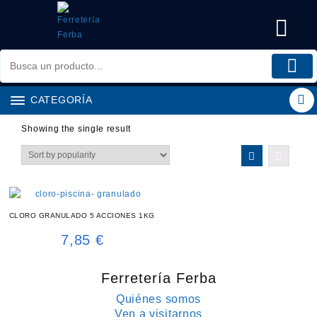
Saltar
al
contenido
CATEGORÍA
Showing the single result
CLORO GRANULADO 5 ACCIONES 1KG
7,85
€
Ferretería Ferba
Quiénes somos
Ven a visitarnos