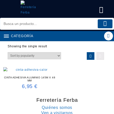
Saltar
al
contenido
CATEGORÍA
Showing the single result
CINTA ADHESIVA ALUMINIO 145M X 48
MM
6,95
€
Ferretería Ferba
Quiénes somos
Ven a visitarnos