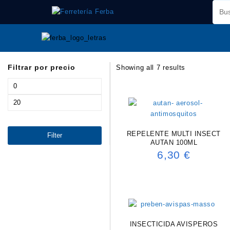
Saltar
al
contenido
Filtrar por precio
Showing all 7 results
Min
price
Max
price
REPELENTE MULTI INSECT
Filter
AUTAN 100ML
6,30
€
INSECTICIDA AVISPEROS