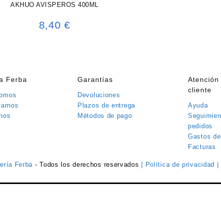
AKHUO AVISPEROS 400ML
8,40
€
ía Ferba
Garantías
Atención 
cliente
somos
Devoluciones
tarnos
Plazos de entrega
Ayuda
nos
Métodos de pago
Seguimien
pedidos
Gastos de
Facturas
tería Ferba
- Todos los derechos reservados
| Política de privacidad
|