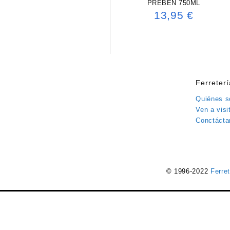
PREBEN 750ML
13,95
€
Ferreter
Quiénes 
Ven a visi
Conctácta
© 1996-2022
Ferre