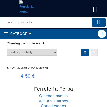
Saltar
al
contenido
CATEGORÍA
Showing the single result
SPRAY MULTIUSO WD-40 200 ML
4,50
€
Ferretería Ferba
Quiénes somos
Ven a visitarnos
Conctáctanos