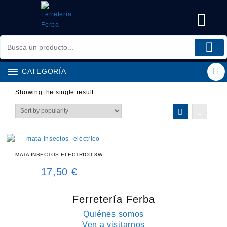
Saltar
al
contenido
CATEGORÍA
Showing the single result
MATA INSECTOS ELÉCTRICO 3W
17,50
€
Ferretería Ferba
Quiénes somos
Ven a visitarnos