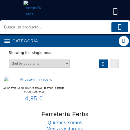
Saltar
al
contenido
CATEGORÍA
Showing the single result
ALICATE MINI UNIVERSAL RATIO SERIE
6000 125 MM
4,95
€
Ferretería Ferba
Quiénes somos
Ven a visitarnos